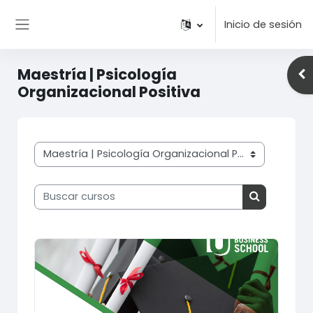
Salta al contenido principal
Inicio de sesión
Panel lateral
Maestría | Psicología
Abr
Organizacional Positiva
Categorías del curso
Buscar cursos
Buscar cur
Imagen del curso MPOPTESIS1 Maestría en Psicología O